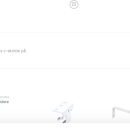
s c-skinne på.
SKINNE
idere