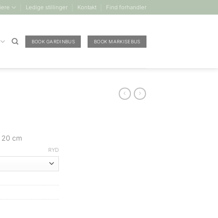
iere
Ledige stillinger
Kontakt
Find forhandler
BOOK GARDINBUS
BOOK MARKISEBUS
d 20 cm
RYD