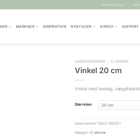
Kirsch Group
Karr
INER
MARKISER
INSPIRATION
NYBYGGER
KIRSCH
SUPPORT
GARDINSKINNER
/
C-SKINNE
Vinkel 20 cm
Vinkel med beslag, vægafstan
Størrelser
Varenummer (SKU):
095051
Kategori:
C-skinne