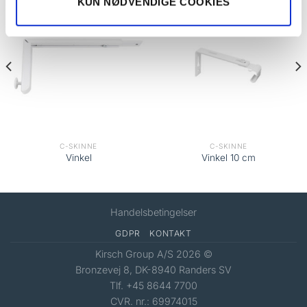
KUN NØDVENDIGE COOKIES
C-SKINNE
C-SKINNE
Vinkel
Vinkel 10 cm
Handelsbetingelser
GDPR
KONTAKT
Kirsch Group A/S 2026 ©
Bronzevej 8, DK-8940 Randers SV
Tlf. +45 8644 7700
CVR. nr.: 69974015