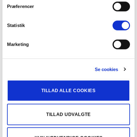
Præferencer
Statistik
BESKRIVELSE
Marketing
YDERLIGERE INFORMATION
Anvendes sammen med passende vinkel for at
Se cookies
monteres C-skinnen på væggen.
TILLAD ALLE COOKIES
Skal der monteres flere C-skinner på samme vinkel,
skal dette beslag anvendes.
TILLAD UDVALGTE
RELATEREDE VARER