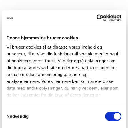
GARDINSKINNER
/
C-SKINNE
Bøjle
Denne hjemmeside bruger cookies
Vi bruger cookies til at tilpasse vores indhold og
annoncer, til at vise dig funktioner til sociale medier og til
at analysere vores trafik. Vi deler også oplysninger om
Beslag til C-skinne, til vægmontering samme med
din brug af vores website med vores partnere inden for
vinkel.
sociale medier, annonceringspartnere og
analysepartnere. Vores partnere kan kombinere disse
RYD
data med andre oplysninger, du har givet dem, eller som
Størrelser
de har indsamlet fra din brug af deres tjenester.
Samtykkevalg
Varenummer (SKU):
095081
Nødvendig
Kategori:
C-skinne