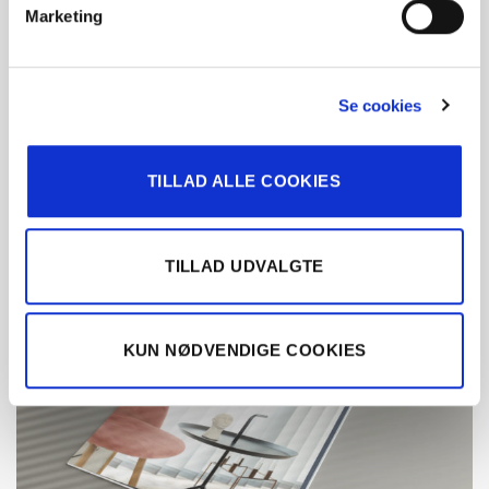
Marketing
Lad dig bare inspirere
Se cookies
Vi har samlet alle vores lamelløsninger, nyttig viden og
masser af inspiration i dette katalog. Go’ fornøjelse.
TILLAD ALLE COOKIES
FÅ INSPIRATION TIL LAMEL
TILLAD UDVALGTE
KUN NØDVENDIGE COOKIES