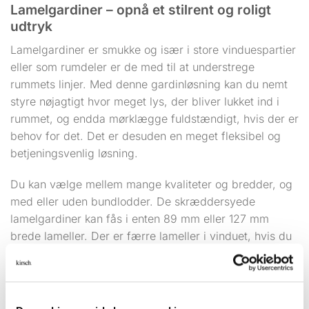
Lamelgardiner – opnå et stilrent og roligt
udtryk
Lamelgardiner er smukke og især i store vinduespartier
eller som rumdeler er de med til at understrege
rummets linjer. Med denne gardinløsning kan du nemt
styre nøjagtigt hvor meget lys, der bliver lukket ind i
rummet, og endda mørklægge fuldstændigt, hvis der er
behov for det. Det er desuden en meget fleksibel og
betjeningsvenlig løsning.
Du kan vælge mellem mange kvaliteter og bredder, og
med eller uden bundlodder. De skræddersyede
lamelgardiner kan fås i enten 89 mm eller 127 mm
brede lameller. Der er færre lameller i vinduet, hvis du
vælger 127 mm brede lameller, og det giver et meget
mere roligt udtryk.
Vil du vide mere om lameller, eller har du brug for