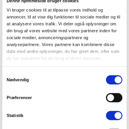
Denne hjemmeside bruger cookies
hjælp til opmåling af dine vinduer? Så book vores
Vi bruger cookies til at tilpasse vores indhold og
gardinkonsulent til at komme hjem til dig. Konsulenten
annoncer, til at vise dig funktioner til sociale medier og til
medbringer alle stof-prøverne og tager mål af dine
at analysere vores trafik. Vi deler også oplysninger om
vinduer – med 100% garanti for korrekt opmåling.
Book
din brug af vores website med vores partnere inden for
bussen via en forhandler her
.
sociale medier, annonceringspartnere og
analysepartnere. Vores partnere kan kombinere disse
data med andre oplysninger, du har givet dem, eller som
de har indsamlet fra din brug af deres tjenester.
Samtykkevalg
Nødvendig
Præferencer
Statistik