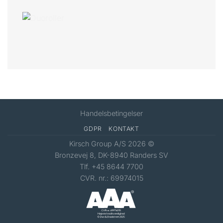
Handelsbetingelser
GDPR
KONTAKT
Kirsch Group A/S 2026 ©
Bronzevej 8, DK-8940 Randers SV
Tlf. +45 8644 7700
CVR. nr.: 69974015