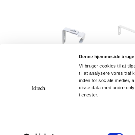
Denne hjemmeside bruger
Vi bruger cookies til at til
C-SKINNE
C-SKINNE
C-
til at analysere vores tra
Glidere
Vinkel 5 cm
Vink
inden for sociale medier,
disse data med andre oplys
GDPR
KONTAKT
tjenester.
Kirsch Group A/S 2026 ©
Bronzevej 8, DK-8940 Randers SV
Tlf. +45 8644 7700
CVR. nr.: 69974015
Samtykkevalg