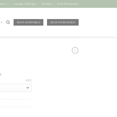
iere
Ledige stillinger
Kontakt
Find forhandler
BOOK GARDINBUS
BOOK MARKISEBUS
e.
RYD