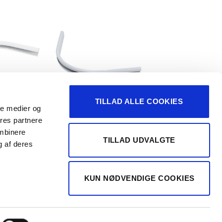
TILLAD ALLE COOKIES
ale medier og
NE
C-SKINNE
ores partnere
90°
Hjørne 90°
ombinere
TILLAD UDVALGTE
g af deres
Handelsbetingelser
KUN NØDVENDIGE COOKIES