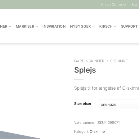
Kirsch Group
Karr
INER
MARKISER
INSPIRATION
NYBYGGER
KIRSCH
SUPPORT
GARDINSKINNER
/
C-SKINNE
Splejs
Splejs til forlængelse af C-skinn
Størrelser
Varenummer (SKU):
099071
Kategori:
C-skinne