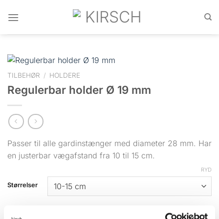
Fortsæt
til
indhold
TILBEHØR
/
HOLDERE
Regulerbar holder Ø 19 mm
Passer til alle gardinstænger med diameter 28 mm. Har
en justerbar vægafstand fra 10 til 15 cm.
RYD
Størrelser
Varenummer (SKU):
556991