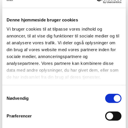
Kategori:
Holdere
Denne hjemmeside bruger cookies
Vi bruger cookies til at tilpasse vores indhold og
annoncer, til at vise dig funktioner til sociale medier og til
at analysere vores trafik. Vi deler også oplysninger om
din brug af vores website med vores partnere inden for
BESKRIVELSE
sociale medier, annonceringspartnere og
analysepartnere. Vores partnere kan kombinere disse
YDERLIGERE INFORMATION
data med andre oplysninger, du har givet dem, eller som
de har indsamlet fra din brug af deres tjenester.
Den justerbare holder justeres nemt til ønsket position
ved at løsne på skruen som sidder på holderens arm.
Samtykkevalg
Når du har den ønskede position spænder du skruen
Nødvendig
igen.
Du justerer vægafstanden efter behov afhængig af
Præferencer
hvor langt ud fx vindueskarmen går. Du skal undgå at