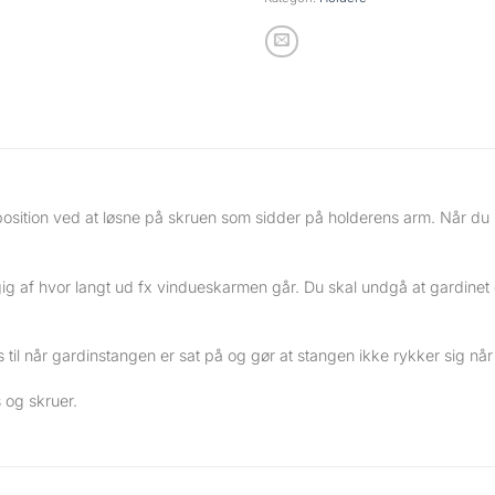
t position ved at løsne på skruen som sidder på holderens arm. Når 
g af hvor langt ud fx vindueskarmen går. Du skal undgå at gardine
til når gardinstangen er sat på og gør at stangen ikke rykker sig når
og skruer.