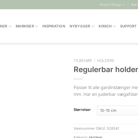
Kirsch Group
Karr
INER
MARKISER
INSPIRATION
NYBYGGER
KIRSCH
SUPPORT
TILBEHØR
/
HOLDERE
Regulerbar holde
Passer til alle gardinstænger m
mm. Har en justerbar vægafstand
Størrelser
Varenummer (SKU):
528341
Kategori:
Holdere