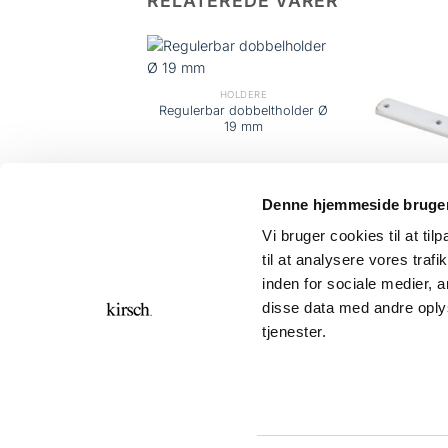
RELATEREDE VARER
HOLDERE
lder Ø 19 mm
HOLDERE
Regulerbar dobbeltholder Ø
19 mm
Denne hjemmeside bruger
Vi bruger cookies til at til
HO
til at analysere vores tra
For
inden for sociale medier,
disse data med andre oplys
tjenester.
GDPR
KONTAKT
Kirsch Group A/S 2026 ©
Bronzevej 8, DK-8940 Randers SV
Tlf. +45 8644 7700
CVR. nr.: 69974015