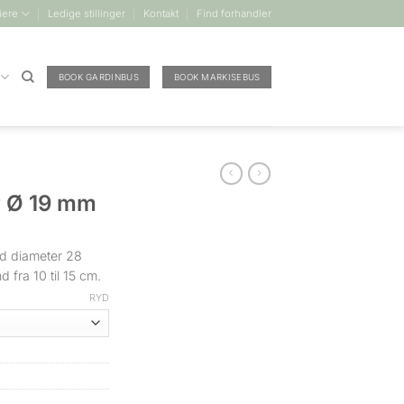
iere
Ledige stillinger
Kontakt
Find forhandler
BOOK GARDINBUS
BOOK MARKISEBUS
r Ø 19 mm
ed diameter 28
 fra 10 til 15 cm.
RYD