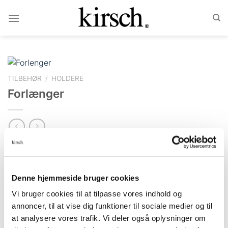
Fortsæt
til
indhold
TILBEHØR
/
HOLDERE
Forlænger
Passer til alle gardinstænger med diameter 28 mm. Har
en justerbar vægafstand fra 10 til 15 cm.
RYD
Denne hjemmeside bruger cookies
Størrelser
Vi bruger cookies til at tilpasse vores indhold og
annoncer, til at vise dig funktioner til sociale medier og til
at analysere vores trafik. Vi deler også oplysninger om
Varenummer (SKU):
527791