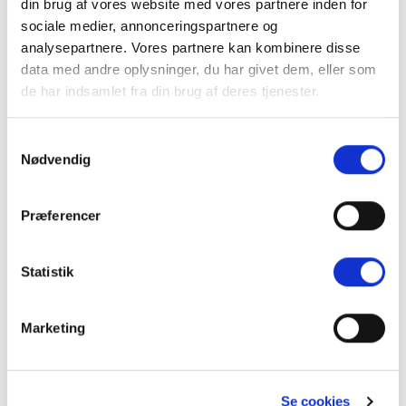
din brug af vores website med vores partnere inden for
sociale medier, annonceringspartnere og
Kategori:
Holdere
analysepartnere. Vores partnere kan kombinere disse
data med andre oplysninger, du har givet dem, eller som
de har indsamlet fra din brug af deres tjenester.
Samtykkevalg
Nødvendig
BESKRIVELSE
YDERLIGERE INFORMATION
Præferencer
Anvendes sammen med justerbare holdere til Ø 19 eller
Statistik
28 mm.
Marketing
RELATEREDE VARER
Se cookies