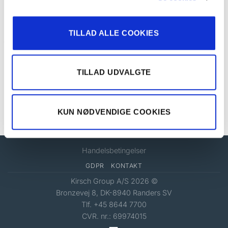
HOLDERE
TILLAD ALLE COOKIES
Regulerbar holder Ø 19 mm
TILLAD UDVALGTE
BASIC
Basic Holdere Ø 28 mm
KUN NØDVENDIGE COOKIES
Handelsbetingelser
GDPR
KONTAKT
Kirsch Group A/S 2026 ©
Bronzevej 8, DK-8940 Randers SV
Tlf. +45 8644 7700
CVR. nr.: 69974015