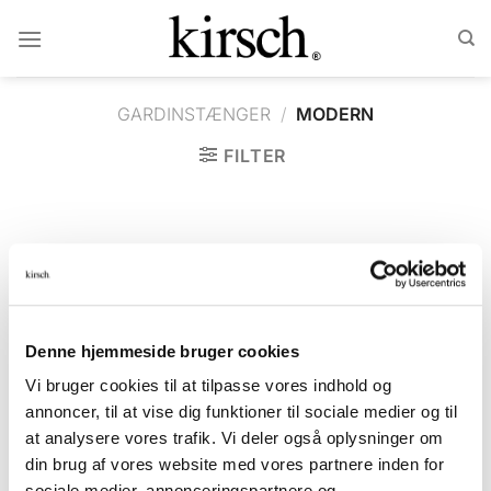
Fortsæt
til
indhold
GARDINSTÆNGER
/
MODERN
FILTER
MODERN
MODERN
Chrome Kit
Havana Kit
Denne hjemmeside bruger cookies
Vi bruger cookies til at tilpasse vores indhold og
annoncer, til at vise dig funktioner til sociale medier og til
MODERN
at analysere vores trafik. Vi deler også oplysninger om
Havana Kit
din brug af vores website med vores partnere inden for
sociale medier, annonceringspartnere og