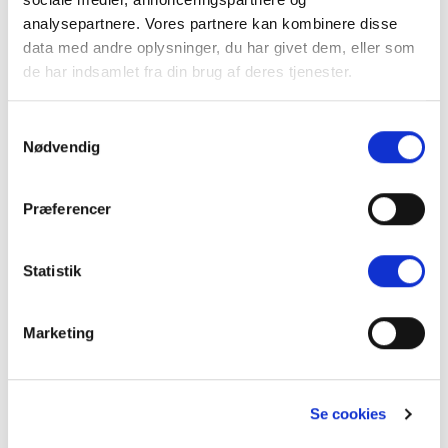
analysepartnere. Vores partnere kan kombinere disse
data med andre oplysninger, du har givet dem, eller som
de har indsamlet fra din brug af deres tjenester.
MODERN
Samtykkevalg
Havana Kit
Nødvendig
Præferencer
MODERN
MODERN
Havana Kit
Malaga Kit Ø 19 mm
Statistik
Marketing
MODERN
MODERN
Malaga Kit Ø 19 mm
Rimini Kit Ø 19 mm
Se cookies
MODERN
MODERN