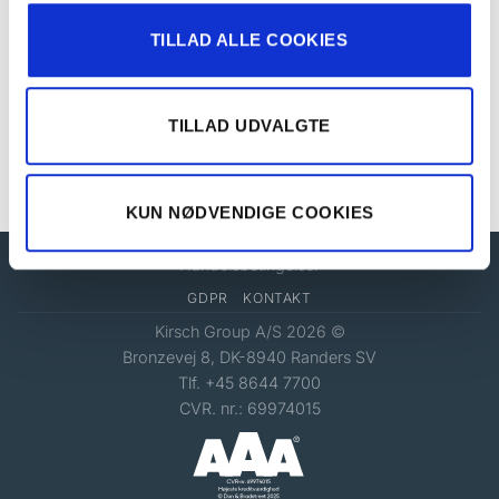
Rimini Kit Ø 19 mm
Stockholm Kit
TILLAD ALLE COOKIES
MODERN
MODERN
TILLAD UDVALGTE
Stockholm Kit
Stockholm Kit
KUN NØDVENDIGE COOKIES
Handelsbetingelser
GDPR
KONTAKT
Kirsch Group A/S 2026 ©
Bronzevej 8, DK-8940 Randers SV
Tlf. +45 8644 7700
CVR. nr.: 69974015