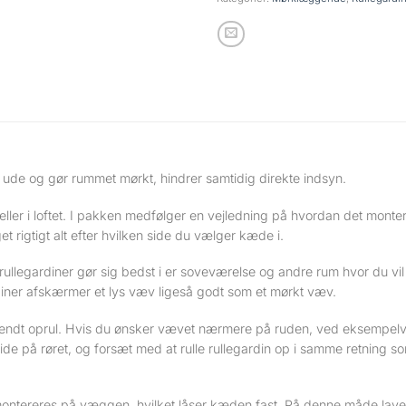
 ude og gør rummet mørkt, hindrer samtidig direkte indsyn.
ler i loftet. I pakken medfølger en vejledning på hvordan det monte
t rigtigt alt efter hvilken side du vælger kæde i.
egardiner gør sig bedst i er soveværelse og andre rum hvor du vil l
diner afskærmer et lys væv ligeså godt som et mørkt væv.
dt oprul. Hvis du ønsker vævet nærmere på ruden, ved eksempelvis
side på røret, og forsæt med at rulle rullegardin op i samme retning s
montereres på væggen, hvilket låser kæden fast. På denne måde laves 