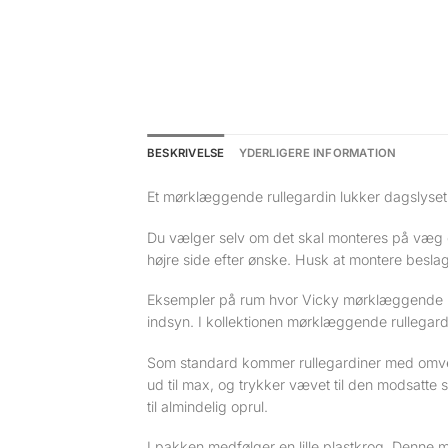
BESKRIVELSE
YDERLIGERE INFORMATION
Et mørklæggende rullegardin lukker dagslyset
Du vælger selv om det skal monteres på væg el
højre side efter ønske. Husk at montere beslage
Eksempler på rum hvor Vicky mørklæggende rull
indsyn. I kollektionen mørklæggende rullegar
Som standard kommer rullegardiner med omven
ud til max, og trykker vævet til den modsatte 
til almindelig oprul.
I pakken medfølger en lille plastkrog. Denne 