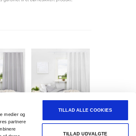
TILLAD ALLE COOKIES
ER
GARDINER
ale medier og
klæggende
Gardin, mørklæggende
ores partnere
ombinere
TILLAD UDVALGTE