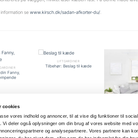
e information se
www.kirsch.dk/sadan-afkorter-du/
.
LIFTGARDINER
Tilbehør: Beslag til kæde
GARDINER
rdin Fanny,
æmpende
 cookies
GARDIN
passe vores indhold og annoncer, til at vise dig funktioner til soci
Gardin, mør
fik. Vi deler også oplysninger om din brug af vores website med v
 annonceringspartnere og analysepartnere. Vores partnere kan k