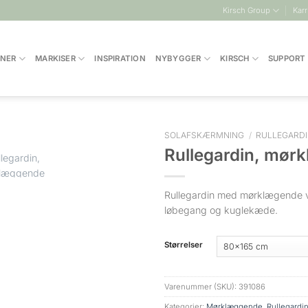
Kirsch Group
Karr
INER
MARKISER
INSPIRATION
NYBYGGER
KIRSCH
SUPPORT
SOLAFSKÆRMNING
/
RULLEGARD
Rullegardin, mør
Rullegardin med mørklægende
løbegang og kuglekæde.
Størrelser
Varenummer (SKU):
391086
Kategorier:
Mørklæggende
,
Rullegardi