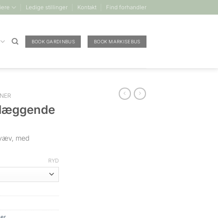
iere
Ledige stillinger
Kontakt
Find forhandler
BOOK GARDINBUS
BOOK MARKISEBUS
INER
klæggende
 væv, med
RYD
ner