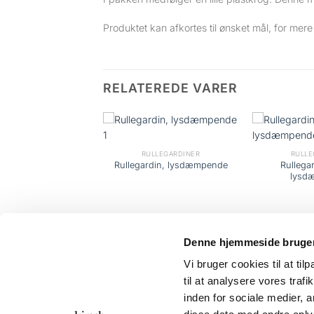
Produktet kan afkortes til ønsket mål, for mer
RELATEREDE VARER
RULLEGARDINER
RULLE
Rullega
Rullegardin, lysdæmpende
lysd
Denne hjemmeside bruger
ULLEGARDINER
Vi bruger cookies til at til
egardin Fanny,
til at analysere vores tra
ysdæmpende
inden for sociale medier,