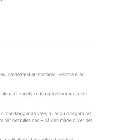
res. Kædetrækket monteres i venstre eller
ukke alt dagslys ude og forhindrer direkte
 mørklæggende væv, ruller du rullegardinet
om når det rulles ned – på den måde bliver det
gardinet til et børnesikkert produkt.