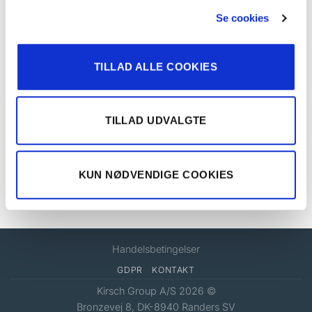
RELATEREDE VARER
Se cookies
RINGE
TILLAD ALLE COOKIES
Ring Ø 19 mm
TILLAD UDVALGTE
KUN NØDVENDIGE COOKIES
RINGE
Ring Ø 28 mm
Handelsbetingelser
GDPR
KONTAKT
Kirsch Group A/S 2026 ©
Bronzevej 8, DK-8940 Randers SV