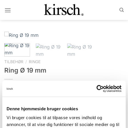
Fortsæt
til
indhold
TILBEHØR
/
RINGE
Ring Ø 19 mm
Passer til alle gardinstænger med diameter på 19 og 22
mm.
Denne hjemmeside bruger cookies
Vi bruger cookies til at tilpasse vores indhold og
annoncer, til at vise dig funktioner til sociale medier og til
Størrelser