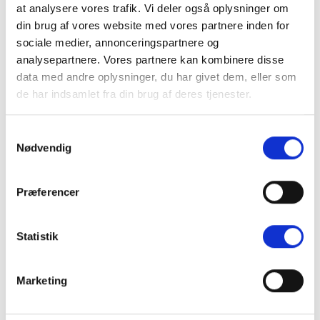
at analysere vores trafik. Vi deler også oplysninger om
din brug af vores website med vores partnere inden for
sociale medier, annonceringspartnere og
Varenummer (SKU):
ACRI19KO
analysepartnere. Vores partnere kan kombinere disse
Kategori:
Ringe
data med andre oplysninger, du har givet dem, eller som
de har indsamlet fra din brug af deres tjenester.
Samtykkevalg
Nødvendig
BESKRIVELSE
Præferencer
YDERLIGERE INFORMATION
Statistik
Rund ring med øje, som du sætter rynkebåndskrog eller
fingerkrog i.
Marketing