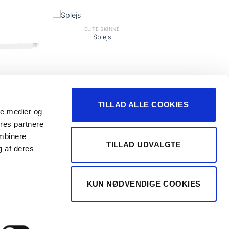
ELITE SKINNE
Splejs
TILLAD ALLE COOKIES
ale medier og
INNE
ores partnere
135°
ombinere
TILLAD UDVALGTE
g af deres
Handelsbetingelser
KUN NØDVENDIGE COOKIES