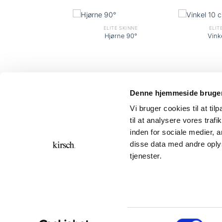
ELITE SKINNE
ELITE SKINNE
ELIT
Glidere
Hjørne 90°
Vink
Denne hjemmeside bruger
Vi bruger cookies til at til
til at analysere vores tra
inden for sociale medier,
disse data med andre oplys
GDPR
KONTAKT
tjenester.
Kirsch Group A/S 2026 ©
Bronzevej 8, DK-8940 Randers SV
Tlf. +45 8644 7700
CVR. nr.: 69974015
Samtykkevalg