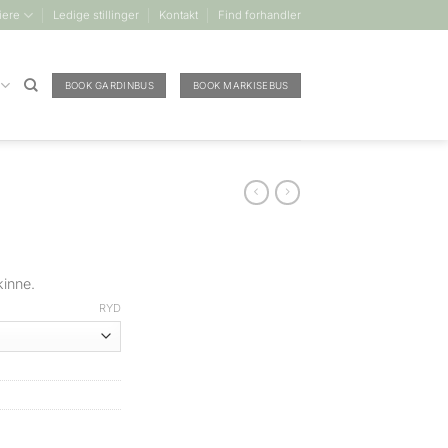
iere
Ledige stillinger
Kontakt
Find forhandler
BOOK GARDINBUS
BOOK MARKISEBUS
kinne.
RYD