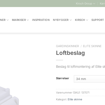
Kirsch Group
Karr
INER
MARKISER
INSPIRATION
NYBYGGER
KIRSCH
SUPPORT
GARDINSKINNER
/
ELITE SKINNE
Loftbeslag
Beslag til loftmontering af Elite s
Størrelser
Varenummer (SKU):
137071
Kategori:
Elite skinne