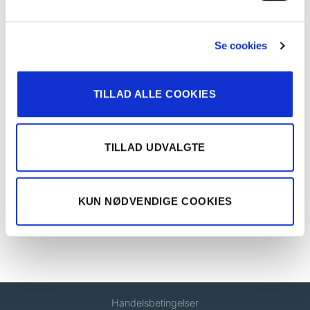
En af fordelene ved G-skinnen er at vinduet ikke skal
have standardmål og at den er enkelt at justere til i
Se cookies
bredden.
G-skinne fås med forskellige vægafstande, alt efter
TILLAD ALLE COOKIES
hvor langt du ønsker gardinet fra væggen.
TILLAD UDVALGTE
RELATEREDE VARER
KUN NØDVENDIGE COOKIES
G-SKINNE
G-SKINNE
Støttebeslag 6+9 cm
Vægbeslag
Handelsbetingelser