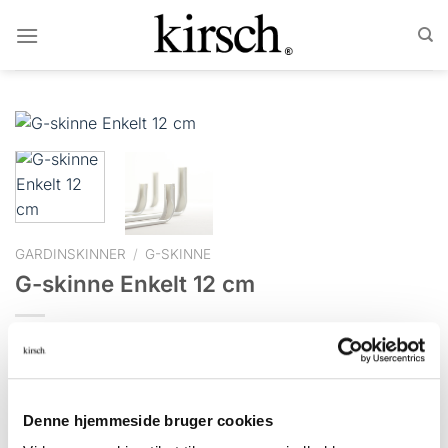
Fortsæt
til
indhold
GARDINSKINNER
/
G-SKINNE
G-skinne Enkelt 12 cm
Klassisk regulerbar skinne med vægbeslag og 12 cm
vægafstand.
Denne hjemmeside bruger cookies
RYD