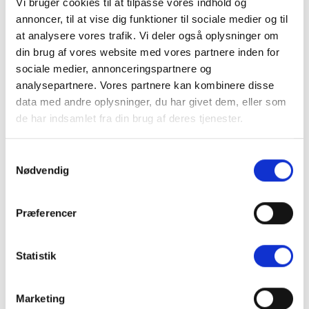
Vi bruger cookies til at tilpasse vores indhold og
annoncer, til at vise dig funktioner til sociale medier og til
Størrelser
at analysere vores trafik. Vi deler også oplysninger om
din brug af vores website med vores partnere inden for
sociale medier, annonceringspartnere og
Varenummer (SKU):
041701
analysepartnere. Vores partnere kan kombinere disse
Kategori:
G-skinne
data med andre oplysninger, du har givet dem, eller som
de har indsamlet fra din brug af deres tjenester.
Samtykkevalg
Nødvendig
BESKRIVELSE
Præferencer
YDERLIGERE INFORMATION
Statistik
En af fordelene ved G-skinnen er at vinduet ikke skal
have standardmål og at den er enkelt at justere til i
bredden.
Marketing