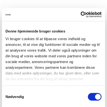
GARDINSTÆNGER
/
ROMANCE
Forever Kit
Denne hjemmeside bruger cookies
Vi bruger cookies til at tilpasse vores indhold og
annoncer, til at vise dig funktioner til sociale medier og til
at analysere vores trafik. Vi deler også oplysninger om
din brug af vores website med vores partnere inden for
Komplet gardinstangs-sæt med justerbar bredde, samt
sociale medier, annonceringspartnere og
justerbar vægafstand. Fås i forskellige størrelser og
analysepartnere. Vores partnere kan kombinere disse
farver.
data med andre oplysninger, du har givet dem, eller som
RYD
de har indsamlet fra din brug af deres tjenester.
Størrelser
Samtykkevalg
Nødvendig
Varenummer (SKU):
529831
Kategori:
Romance