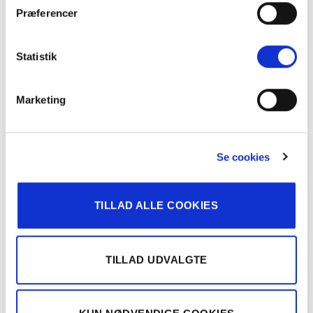
Præferencer
Statistik
Marketing
BESKRIVELSE
YDERLIGERE INFORMATION
Se cookies
Klassisk og tidløst design. Gardinstænger passer frem
for alt god til gardiner med ringe og rynkebånd.
TILLAD ALLE COOKIES
Gardinstængerne findes i justerbare længder så de
passer i vinduer med en bredde på op til ca. 360 cm.
TILLAD UDVALGTE
Holderen er justerbar hvilket betyder at du selv
indstiller den afstand du ønsker fra væg til gardin. På
denne måde hænger gardinet frit og hviler ikke i