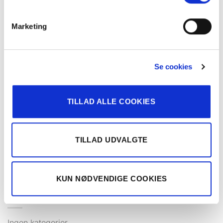
vinduespartier, og de er perfekte til at understrege
rummets linjer.
Marketing
Produceres også til skrå-vinduer.
Se cookies
FORTSÆT MED AT LÆSE
→
TILLAD ALLE COOKIES
TILLAD UDVALGTE
ARKIV
KUN NØDVENDIGE COOKIES
KATEGORIER
Ingen kategorier