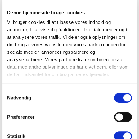
Denne hjemmeside bruger cookies
Vi bruger cookies til at tilpasse vores indhold og
annoncer, til at vise dig funktioner til sociale medier og til
at analysere vores trafik. Vi deler også oplysninger om
din brug af vores website med vores partnere inden for
sociale medier, annonceringspartnere og
analysepartnere. Vores partnere kan kombinere disse
data med andre oplysninger, du har givet dem, eller som
de har indsamlet fra din brug af deres tjenester.
Samtykkevalg
Nødvendig
Præferencer
Statistik
Lamelgardiner er smukke i specielt de store