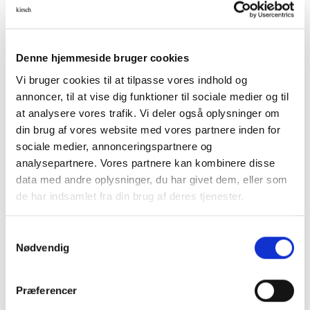
RYD
Størrelser
Denne hjemmeside bruger cookies
Varenummer (SKU):
157631
Vi bruger cookies til at tilpasse vores indhold og
Kategori:
Café
annoncer, til at vise dig funktioner til sociale medier og til
at analysere vores trafik. Vi deler også oplysninger om
din brug af vores website med vores partnere inden for
sociale medier, annonceringspartnere og
analysepartnere. Vores partnere kan kombinere disse
data med andre oplysninger, du har givet dem, eller som
de har indsamlet fra din brug af deres tjenester.
BESKRIVELSE
Samtykkevalg
YDERLIGERE INFORMATION
Nødvendig
Café er en klassisk kollektion, hvor navnet fortæller lidt
om gardinstangens funktion.
Præferencer