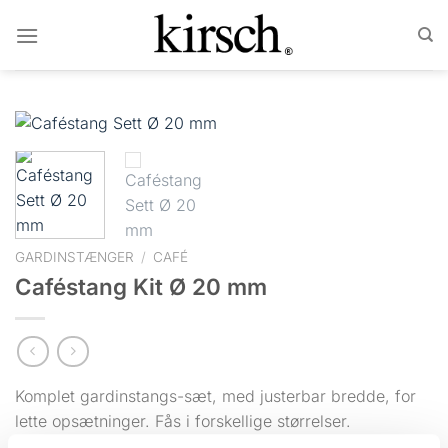
Fortsæt
til
indhold
GARDINSTÆNGER
/
CAFÉ
Caféstang Kit Ø 20 mm
Komplet gardinstangs-sæt, med justerbar bredde, for
lette opsætninger. Fås i forskellige størrelser.